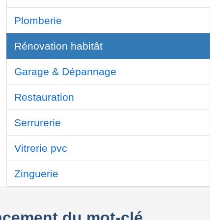
Plomberie
Rénovation habitât
Garage & Dépannage
Restauration
Serrurerie
Vitrerie pvc
Zinguerie
cement du mot-clé