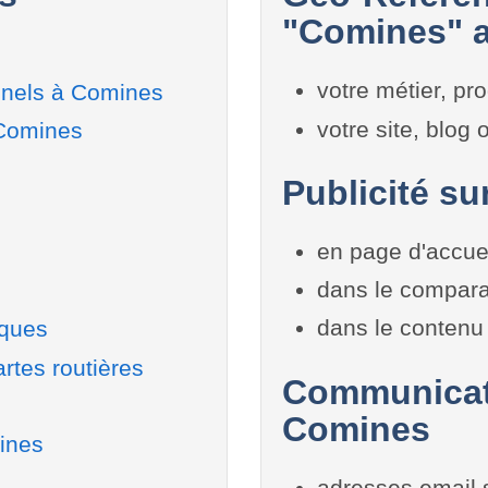
"Comines" a
votre métier, pro
nnels à Comines
votre site, blog
 Comines
Publicité su
en page d'accue
dans le compara
dans le contenu 
iques
rtes routières
Communicati
Comines
ines
adresses email 