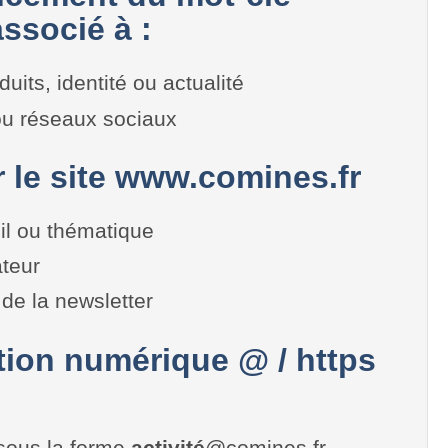
ssocié à :
duits, identité ou actualité
 ou réseaux sociaux
r le site www.comines.fr
il ou thématique
teur
de la newsletter
on numérique @ / https
sous la forme
activité
@comines.fr