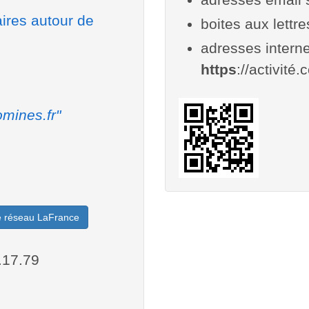
aires autour de
boites aux lettr
adresses interne
https
://activité.
mines.fr"
le réseau LaFrance
.17.79