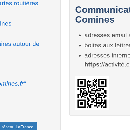
rtes routières
Communicati
Comines
ines
adresses email 
aires autour de
boites aux lettr
adresses interne
https
://activité.
mines.fr"
le réseau LaFrance