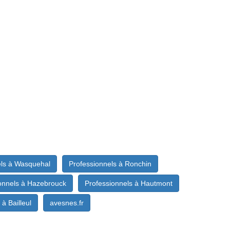
els à Wasquehal
Professionnels à Ronchin
onnels à Hazebrouck
Professionnels à Hautmont
à Bailleul
avesnes.fr