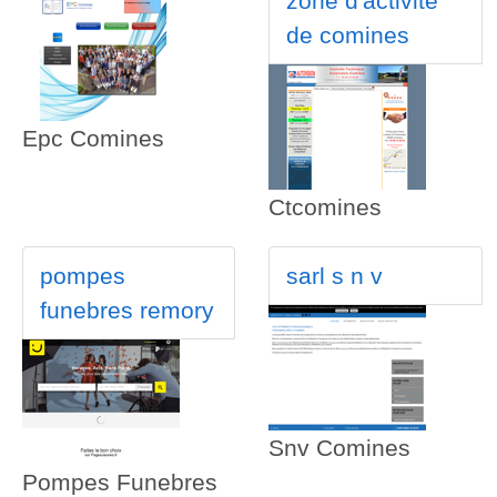
zone d'activite
de comines
Epc Comines
Ctcomines
pompes
sarl s n v
funebres remory
Snv Comines
Pompes Funebres