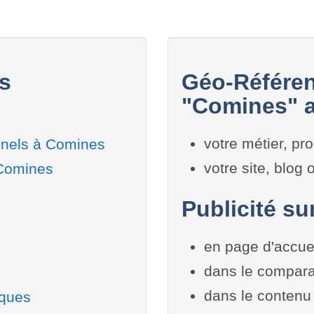
s
Géo-Référen
"Comines" a
votre métier, pro
nnels à Comines
votre site, blog
 Comines
Publicité su
en page d'accue
dans le compara
dans le contenu 
iques