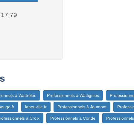
.17.79
s
ionnels à Wattrelos
Professionnels à Wattignies
Professionn
euge.fr
laneuville.fr
Professionnels à Jeumont
Professi
rofessionnels à Croix
Professionnels à Conde
Professionnels 