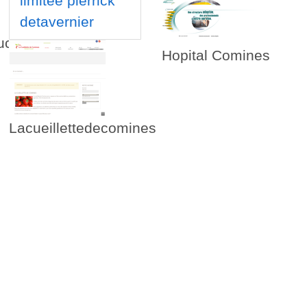
limitee pierrick
detavernier
ucomines
Hopital Comines
Lacueillettedecomines