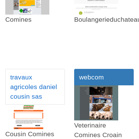
Comines
Boulangerieduchatea
travaux
webcom
agricoles daniel
cousin sas
Veterinaire
Cousin Comines
Comines Croain