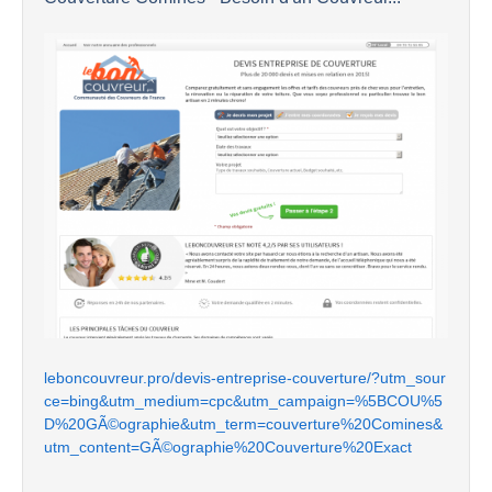
leboncouvreur.pro/devis-entreprise-couverture/?utm_sour
ce=bing&utm_medium=cpc&utm_campaign=%5BCOU%5
D%20GÃ©ographie&utm_term=couverture%20Comines&
utm_content=GÃ©ographie%20Couverture%20Exact